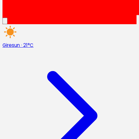
Giresun
·
21°C