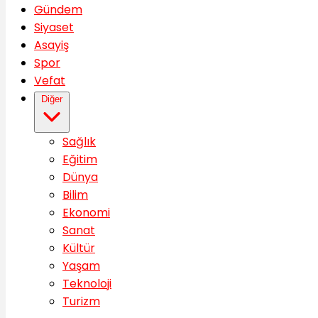
Gündem
Siyaset
Asayiş
Spor
Vefat
Diğer
Sağlık
Eğitim
Dünya
Bilim
Ekonomi
Sanat
Kültür
Yaşam
Teknoloji
Turizm