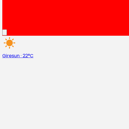
Giresun
·
22°C