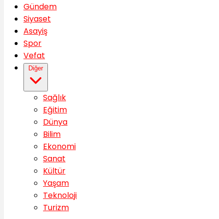
Gündem
Siyaset
Asayiş
Spor
Vefat
Diğer
Sağlık
Eğitim
Dünya
Bilim
Ekonomi
Sanat
Kültür
Yaşam
Teknoloji
Turizm