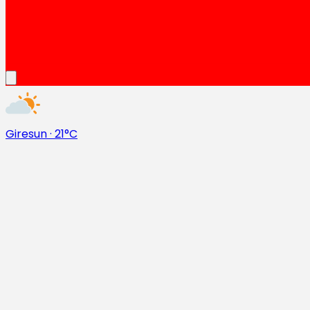
Giresun
·
21°C