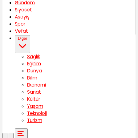
Gündem
Siyaset
Asayiş
Spor
Vefat
Diğer
Sağlık
Eğitim
Dünya
Bilim
Ekonomi
Sanat
Kültür
Yaşam
Teknoloji
Turizm