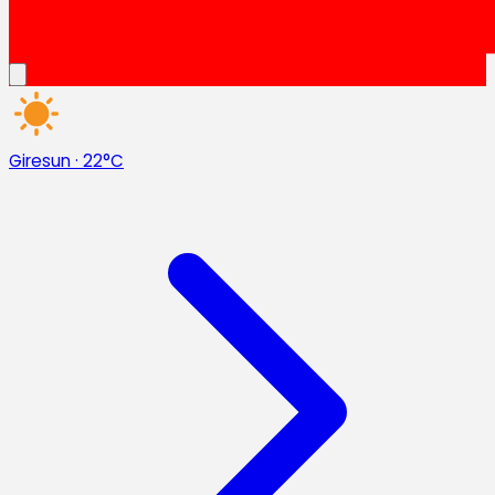
Giresun
·
22°C