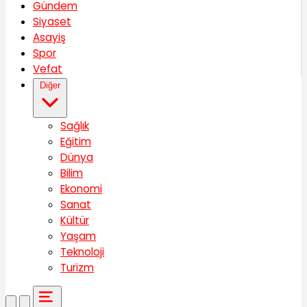
Gündem
Siyaset
Asayiş
Spor
Vefat
Diğer
Sağlık
Eğitim
Dünya
Bilim
Ekonomi
Sanat
Kültür
Yaşam
Teknoloji
Turizm