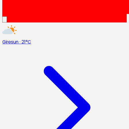
Giresun
·
21°C