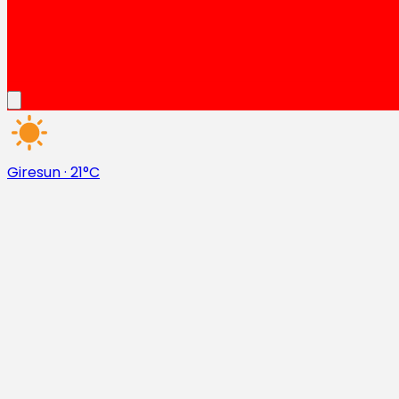
Giresun
·
21°C