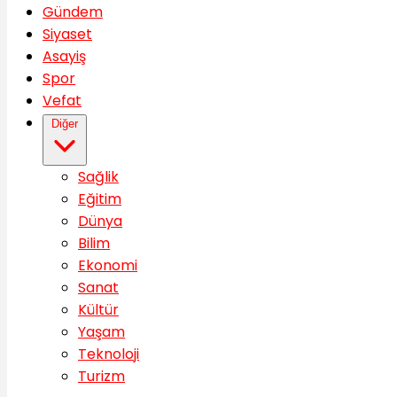
Gündem
Siyaset
Asayiş
Spor
Vefat
Diğer
Sağlik
Eğitim
Dünya
Bilim
Ekonomi
Sanat
Kültür
Yaşam
Teknoloji
Turizm