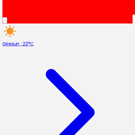
Giresun
·
22°C