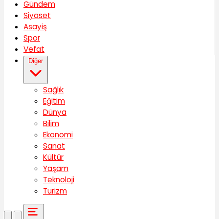
Gündem
Siyaset
Asayiş
Spor
Vefat
Diğer
Sağlık
Eğitim
Dünya
Bilim
Ekonomi
Sanat
Kültür
Yaşam
Teknoloji
Turizm