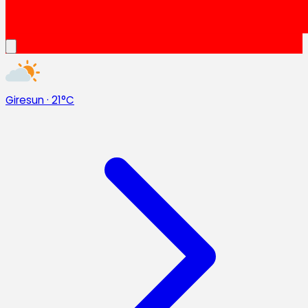
Giresun
·
21°C