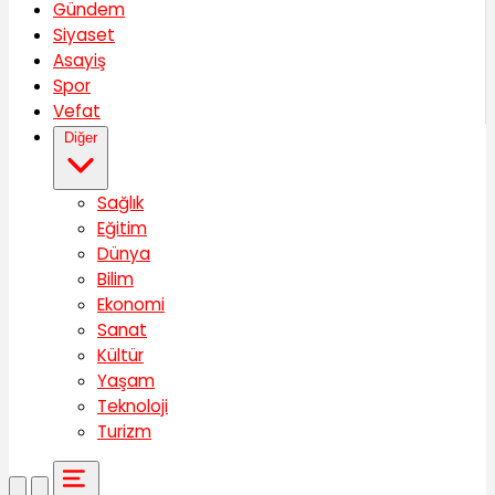
Gündem
Siyaset
Asayiş
Spor
Vefat
Diğer
Sağlık
Eğitim
Dünya
Bilim
Ekonomi
Sanat
Kültür
Yaşam
Teknoloji
Turizm