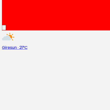
Giresun
·
21°C