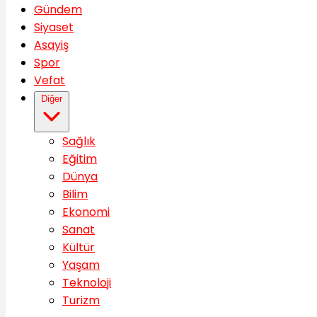
Gündem
Siyaset
Asayiş
Spor
Vefat
Diğer
Sağlık
Eğitim
Dünya
Bilim
Ekonomi
Sanat
Kültür
Yaşam
Teknoloji
Turizm