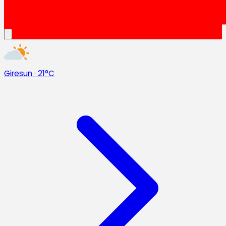
Giresun
·
21°C