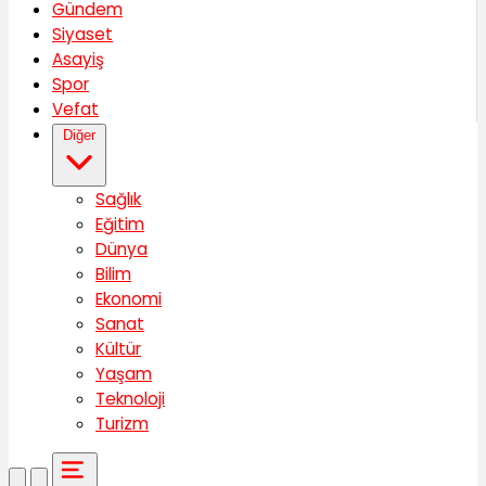
Gündem
Siyaset
Asayiş
Spor
Vefat
Diğer
Sağlık
Eğitim
Dünya
Bilim
Ekonomi
Sanat
Kültür
Yaşam
Teknoloji
Turizm