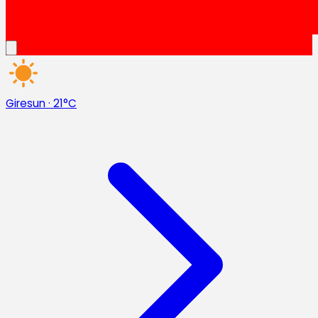
Giresun
·
21°C