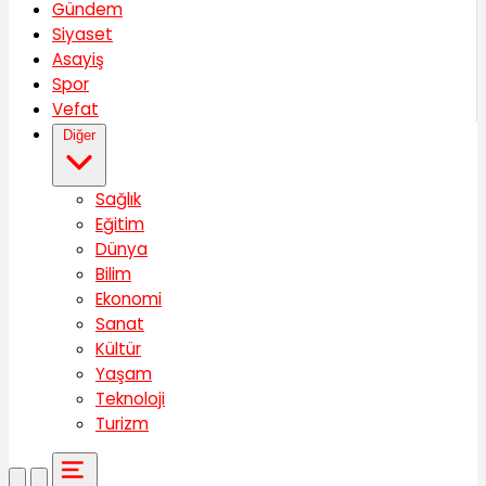
Gündem
Siyaset
Asayiş
Spor
Vefat
Diğer
Sağlık
Eğitim
Dünya
Bilim
Ekonomi
Sanat
Kültür
Yaşam
Teknoloji
Turizm