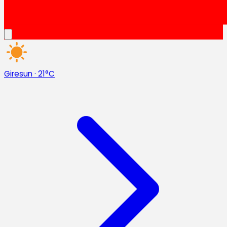
Giresun
·
21°C