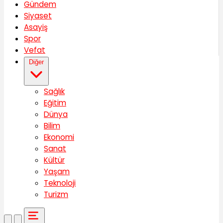
Gündem
Siyaset
Asayiş
Spor
Vefat
Diğer
Sağlık
Eğitim
Dünya
Bilim
Ekonomi
Sanat
Kültür
Yaşam
Teknoloji
Turizm