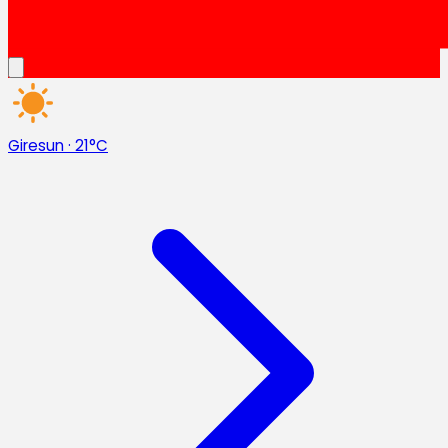
Giresun
·
21°C