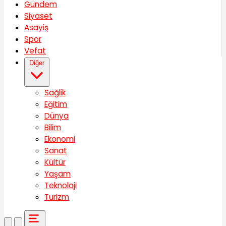
Gündem
Siyaset
Asayiş
Spor
Vefat
Diğer
Sağlik
Eğitim
Dünya
Bilim
Ekonomi
Sanat
Kültür
Yaşam
Teknoloji
Turizm