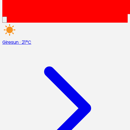
Giresun
·
21°C