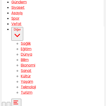
Gündem
Siyaset
Asayiş
Spor
Vefat
Diğer
Sağlık
Eğitim
Dünya
Bilim
Ekonomi
Sanat
Kültür
Yaşam
Teknoloji
Turizm