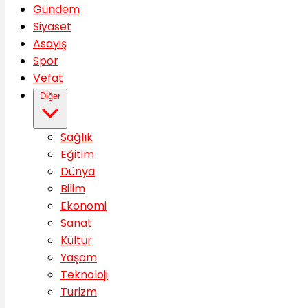
Gündem
Siyaset
Asayiş
Spor
Vefat
Diğer
Sağlık
Eğitim
Dünya
Bilim
Ekonomi
Sanat
Kültür
Yaşam
Teknoloji
Turizm