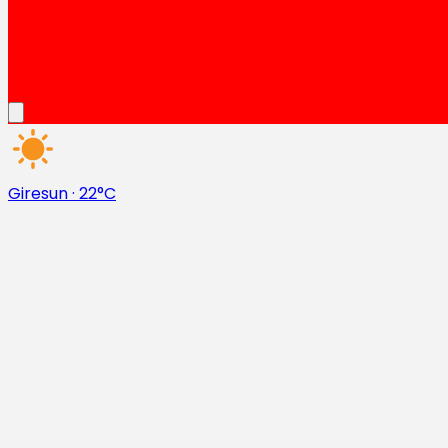
Giresun
·
22°C