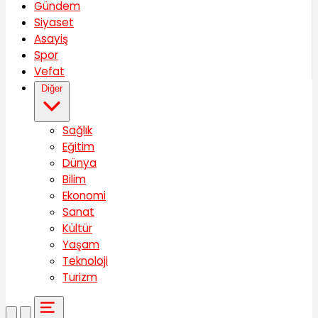
Gündem
Siyaset
Asayiş
Spor
Vefat
Diğer
Sağlık
Eğitim
Dünya
Bilim
Ekonomi
Sanat
Kültür
Yaşam
Teknoloji
Turizm