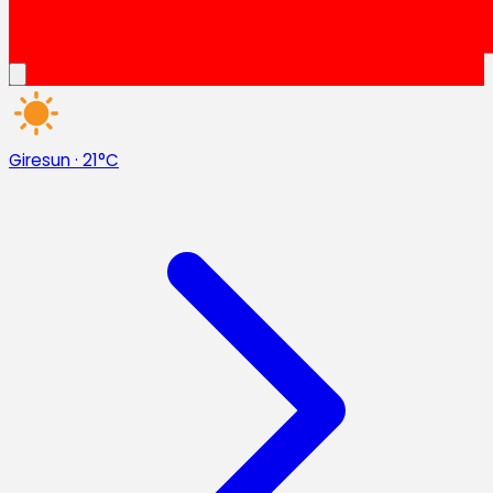
Giresun
·
21°C