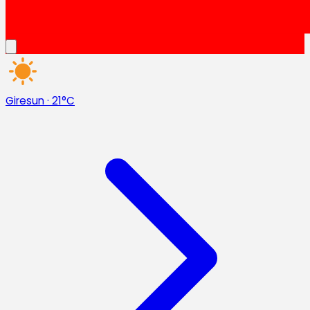
Giresun
·
21°C