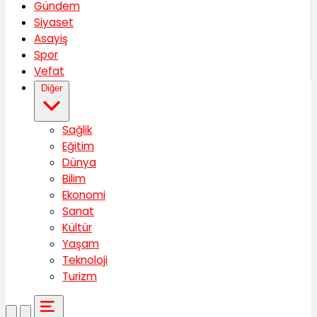
Gündem
Siyaset
Asayiş
Spor
Vefat
Diğer
Sağlik
Eğitim
Dünya
Bilim
Ekonomi
Sanat
Kültür
Yaşam
Teknoloji
Turizm