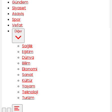
Gündem
Siyaset
Asayiş
Spor
Vefat
Diğer
Sağlık
Eğitim
Dünya
Bilim
Ekonomi
Sanat
Kültür
Yaşam
Teknoloji
Turizm