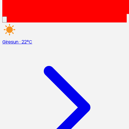
Giresun
·
22°C