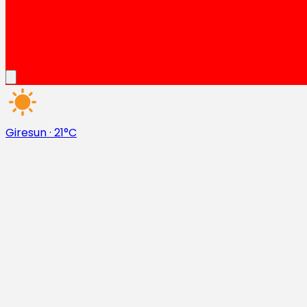
Giresun
·
21°C