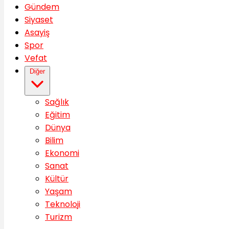
Gündem
Siyaset
Asayiş
Spor
Vefat
Diğer
Sağlık
Eğitim
Dünya
Bilim
Ekonomi
Sanat
Kültür
Yaşam
Teknoloji
Turizm