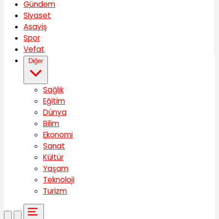
Gündem
Siyaset
Asayiş
Spor
Vefat
Diğer
Sağlık
Eğitim
Dünya
Bilim
Ekonomi
Sanat
Kültür
Yaşam
Teknoloji
Turizm