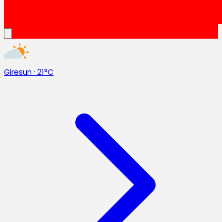
Giresun
·
21°C