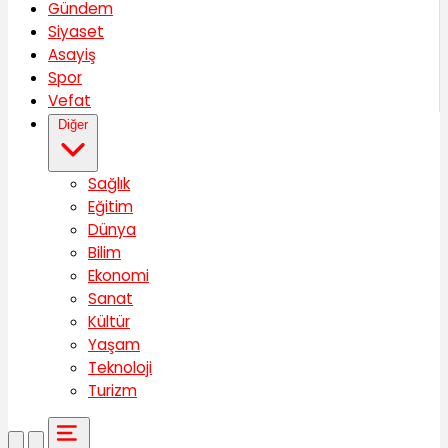
Gündem
Siyaset
Asayiş
Spor
Vefat
Diğer
Sağlık
Eğitim
Dünya
Bilim
Ekonomi
Sanat
Kültür
Yaşam
Teknoloji
Turizm