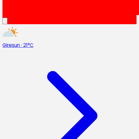
Giresun
·
21°C