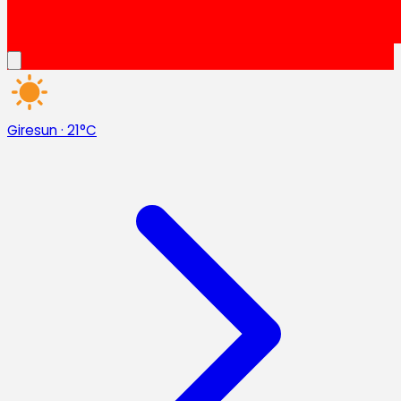
Giresun
·
21°C