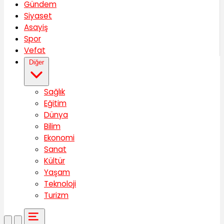
Gündem
Siyaset
Asayiş
Spor
Vefat
Diğer
Sağlık
Eğitim
Dünya
Bilim
Ekonomi
Sanat
Kültür
Yaşam
Teknoloji
Turizm