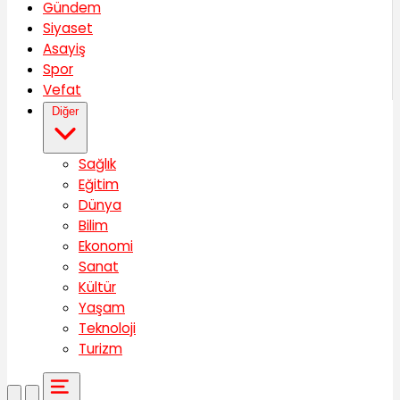
Gündem
Siyaset
Asayiş
Spor
Vefat
Diğer
Sağlık
Eğitim
Dünya
Bilim
Ekonomi
Sanat
Kültür
Yaşam
Teknoloji
Turizm