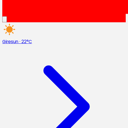
Giresun
·
22°C