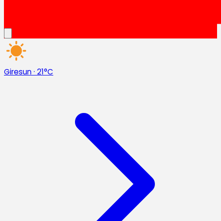
Giresun
·
21°C