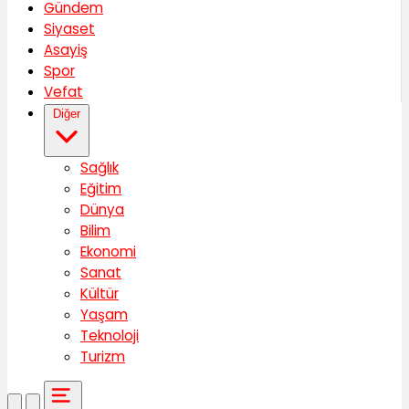
Gündem
Siyaset
Asayiş
Spor
Vefat
Diğer
Sağlık
Eğitim
Dünya
Bilim
Ekonomi
Sanat
Kültür
Yaşam
Teknoloji
Turizm