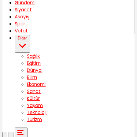
Gündem
Siyaset
Asayiş
Spor
Vefat
Diğer
Sağlık
Eğitim
Dünya
Bilim
Ekonomi
Sanat
Kültür
Yaşam
Teknoloji
Turizm