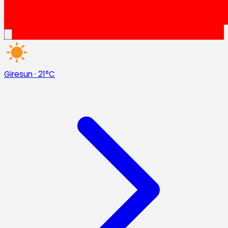
Giresun
·
21°C