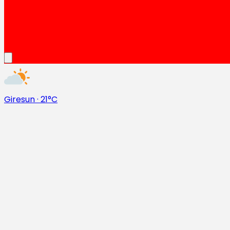
Giresun
·
21°C