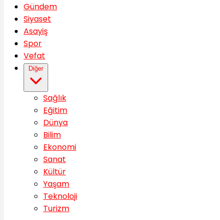
Gündem
Siyaset
Asayiş
Spor
Vefat
Diğer
Sağlık
Eğitim
Dünya
Bilim
Ekonomi
Sanat
Kültür
Yaşam
Teknoloji
Turizm