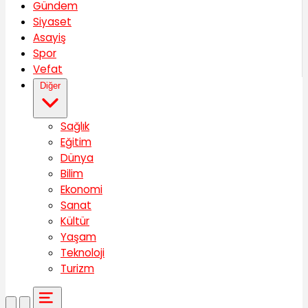
Gündem
Siyaset
Asayiş
Spor
Vefat
Diğer
Sağlık
Eğitim
Dünya
Bilim
Ekonomi
Sanat
Kültür
Yaşam
Teknoloji
Turizm