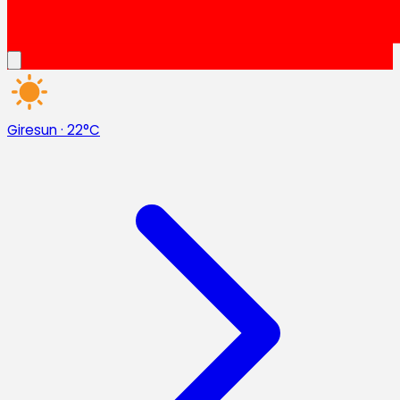
Giresun
·
22°C