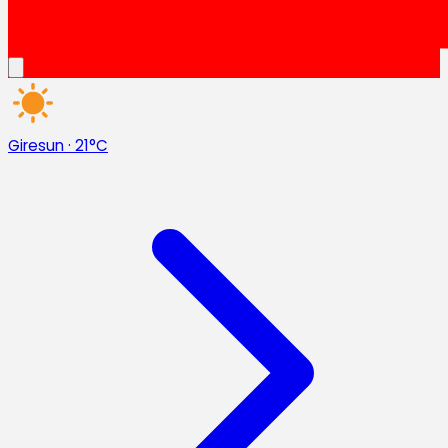
Giresun
·
21°C