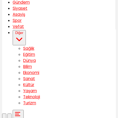
Gündem
Siyaset
Asayiş
Spor
Vefat
Diğer
Sağlık
Eğitim
Dünya
Bilim
Ekonomi
Sanat
Kültür
Yaşam
Teknoloji
Turizm