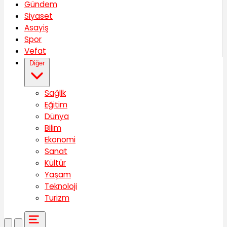
Gündem
Siyaset
Asayiş
Spor
Vefat
Diğer
Sağlik
Eğitim
Dünya
Bilim
Ekonomi
Sanat
Kültür
Yaşam
Teknoloji
Turizm