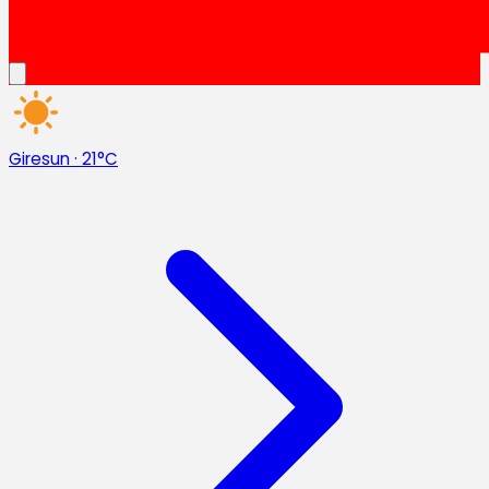
Giresun
·
21°C