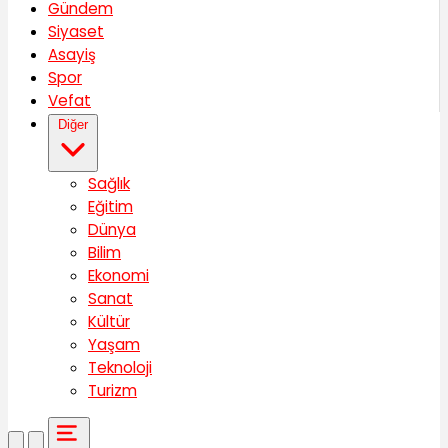
Gündem
Siyaset
Asayiş
Spor
Vefat
Diğer
Sağlık
Eğitim
Dünya
Bilim
Ekonomi
Sanat
Kültür
Yaşam
Teknoloji
Turizm