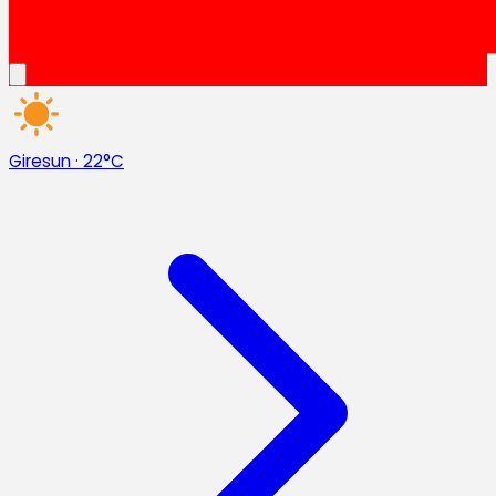
Giresun
·
22°C