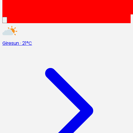
Giresun
·
21°C