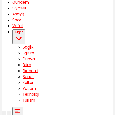
Gündem
Siyaset
Asayiş
Spor
Vefat
Diğer
Sağlık
Eğitim
Dünya
Bilim
Ekonomi
Sanat
Kültür
Yaşam
Teknoloji
Turizm