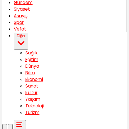
Gündem
Siyaset
Asayiş
Spor
Vefat
Diğer
Sağlık
Eğitim
Dünya
Bilim
Ekonomi
Sanat
Kültür
Yaşam
Teknoloji
Turizm