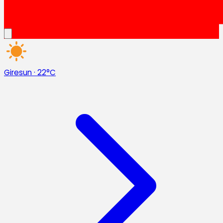
Giresun
·
22°C