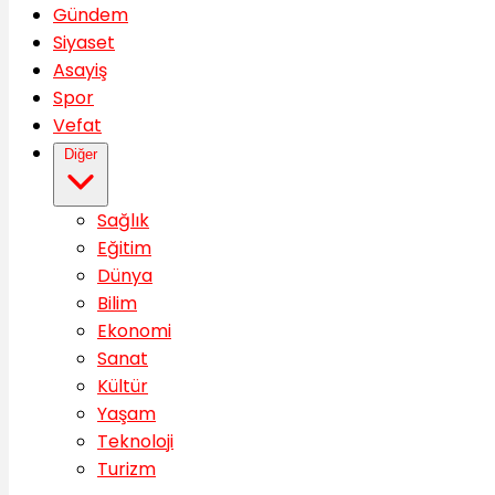
Gündem
Siyaset
Asayiş
Spor
Vefat
Diğer
Sağlık
Eğitim
Dünya
Bilim
Ekonomi
Sanat
Kültür
Yaşam
Teknoloji
Turizm