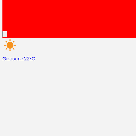
Giresun
·
22°C