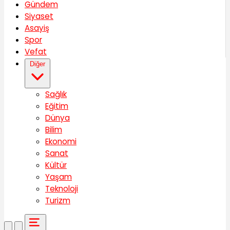
Gündem
Siyaset
Asayiş
Spor
Vefat
Diğer
Sağlık
Eğitim
Dünya
Bilim
Ekonomi
Sanat
Kültür
Yaşam
Teknoloji
Turizm