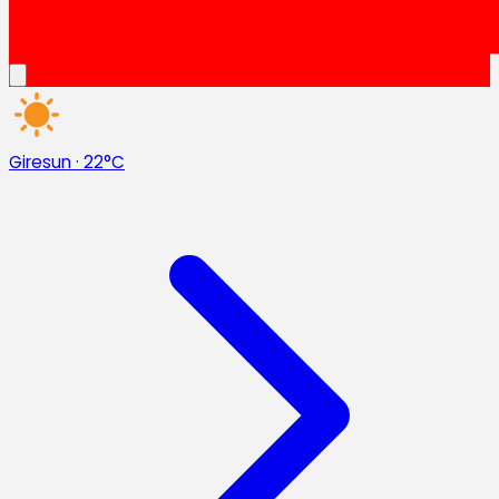
Giresun
·
22°C