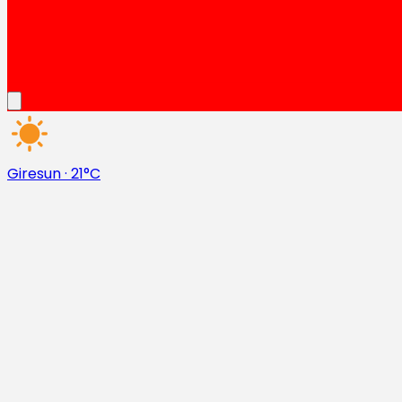
Giresun
·
21°C