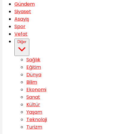
Gündem
Siyaset
Asayiş
Spor
Vefat
Diğer
Sağlık
Eğitim
Dünya
Bilim
Ekonomi
Sanat
Kültür
Yaşam
Teknoloji
Turizm