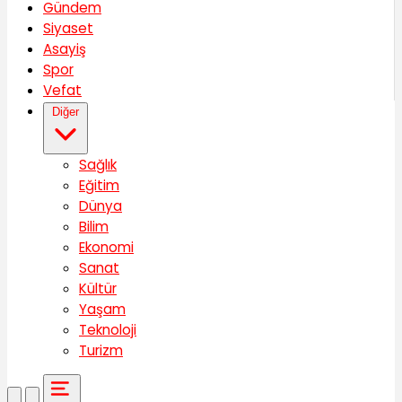
Gündem
Siyaset
Asayiş
Spor
Vefat
Diğer
Sağlık
Eğitim
Dünya
Bilim
Ekonomi
Sanat
Kültür
Yaşam
Teknoloji
Turizm