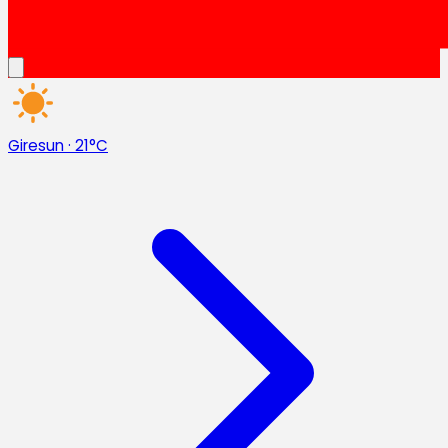
Giresun
·
21°C