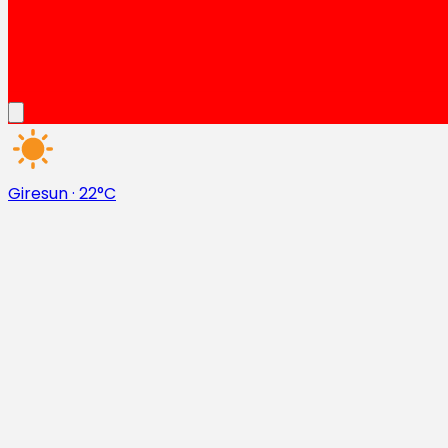
Giresun
·
22°C