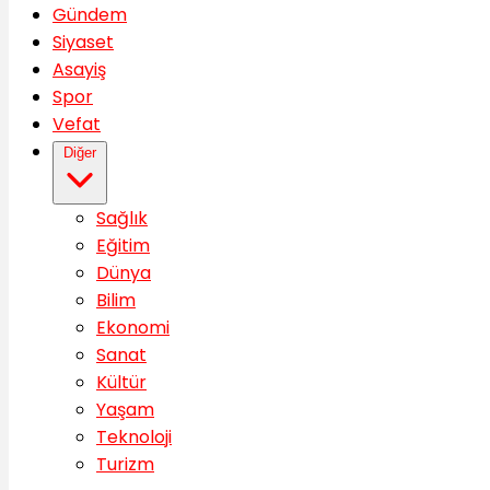
Gündem
Siyaset
Asayiş
Spor
Vefat
Diğer
Sağlık
Eğitim
Dünya
Bilim
Ekonomi
Sanat
Kültür
Yaşam
Teknoloji
Turizm