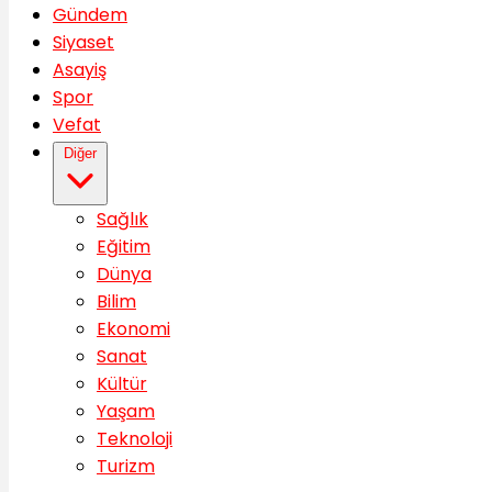
Gündem
Siyaset
Asayiş
Spor
Vefat
Diğer
Sağlık
Eğitim
Dünya
Bilim
Ekonomi
Sanat
Kültür
Yaşam
Teknoloji
Turizm