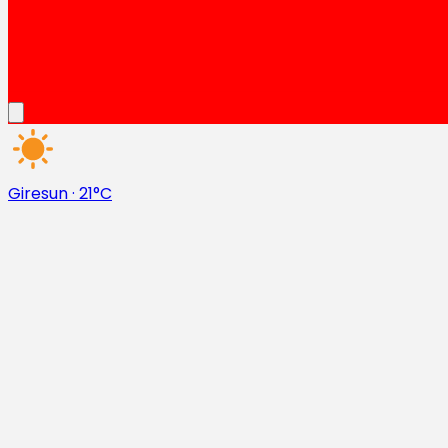
Giresun
·
21°C