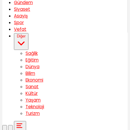
Gündem
Siyaset
Asayiş
Spor
Vefat
Diğer
Sağlik
Eğitim
Dünya
Bilim
Ekonomi
Sanat
Kültür
Yaşam
Teknoloji
Turizm