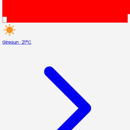
Giresun
·
21°C