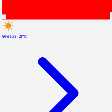
Giresun
·
21°C