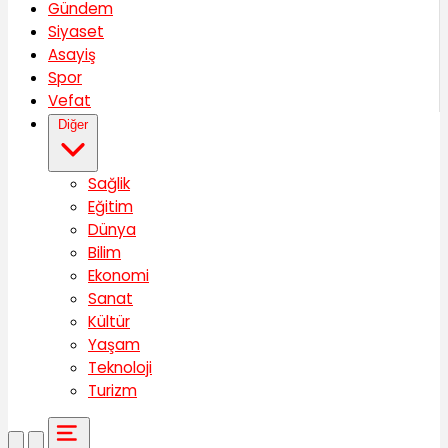
Gündem
Siyaset
Asayiş
Spor
Vefat
Diğer
Sağlik
Eğitim
Dünya
Bilim
Ekonomi
Sanat
Kültür
Yaşam
Teknoloji
Turizm