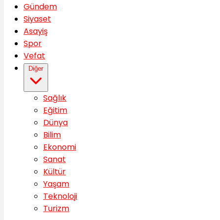
Gündem
Siyaset
Asayiş
Spor
Vefat
Diğer
Sağlık
Eğitim
Dünya
Bilim
Ekonomi
Sanat
Kültür
Yaşam
Teknoloji
Turizm