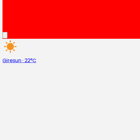
Giresun
·
22°C