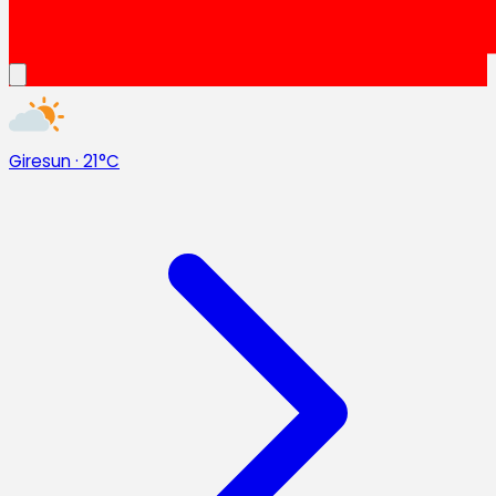
Giresun
·
21°C