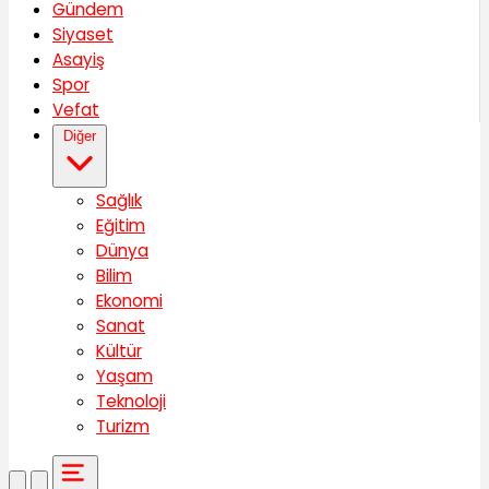
Gündem
Siyaset
Asayiş
Spor
Vefat
Diğer
Sağlık
Eğitim
Dünya
Bilim
Ekonomi
Sanat
Kültür
Yaşam
Teknoloji
Turizm