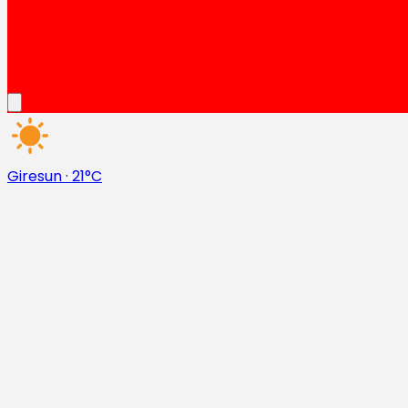
Giresun
·
21°C