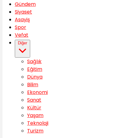
Gündem
Siyaset
Asayiş
Spor
Vefat
Diğer
Sağlık
Eğitim
Dünya
Bilim
Ekonomi
Sanat
Kültür
Yaşam
Teknoloji
Turizm