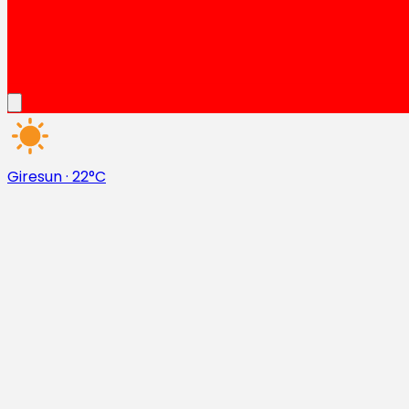
Giresun
·
22°C