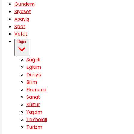
Gündem
Siyaset
Asayiş
Spor
Vefat
Diğer
Sağlık
Eğitim
Dünya
Bilim
Ekonomi
Sanat
Kültür
Yaşam
Teknoloji
Turizm