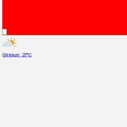
Giresun
·
21°C