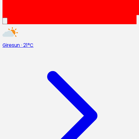
Giresun
·
21°C