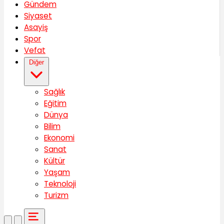
Gündem
Siyaset
Asayiş
Spor
Vefat
Diğer
Sağlık
Eğitim
Dünya
Bilim
Ekonomi
Sanat
Kültür
Yaşam
Teknoloji
Turizm