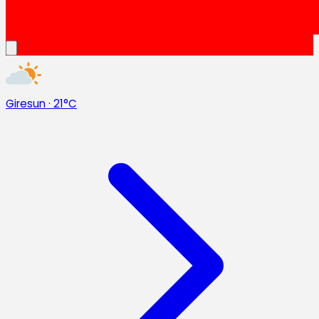
Giresun
·
21°C