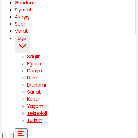
Gündem
Siyaset
Asayiş
Spor
Vefat
Diğer
Sağlık
Eğitim
Dünya
Bilim
Ekonomi
Sanat
Kültür
Yaşam
Teknoloji
Turizm