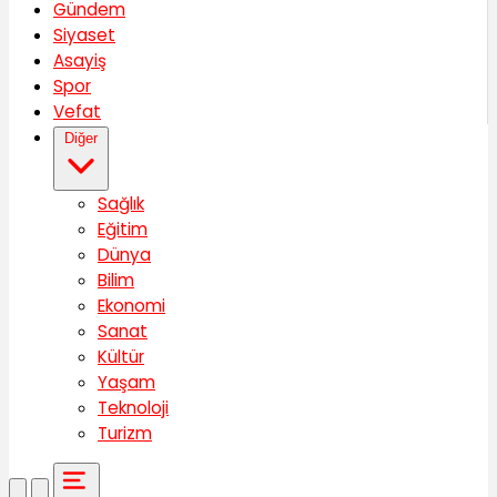
Gündem
Siyaset
Asayiş
Spor
Vefat
Diğer
Sağlık
Eğitim
Dünya
Bilim
Ekonomi
Sanat
Kültür
Yaşam
Teknoloji
Turizm