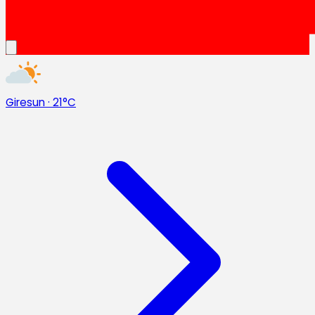
Giresun
·
21°C