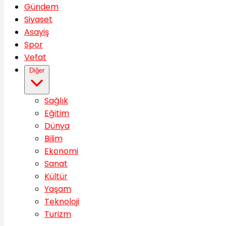
Gündem
Siyaset
Asayiş
Spor
Vefat
Diğer
Sağlık
Eğitim
Dünya
Bilim
Ekonomi
Sanat
Kültür
Yaşam
Teknoloji
Turizm