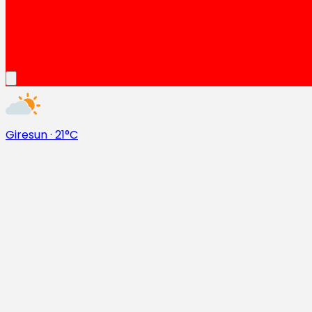
Giresun
·
21°C