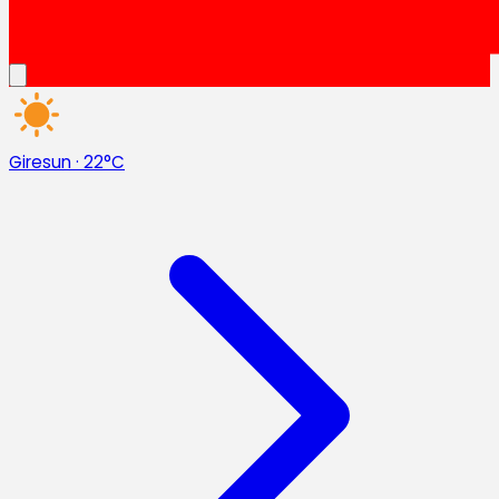
Giresun
·
22°C