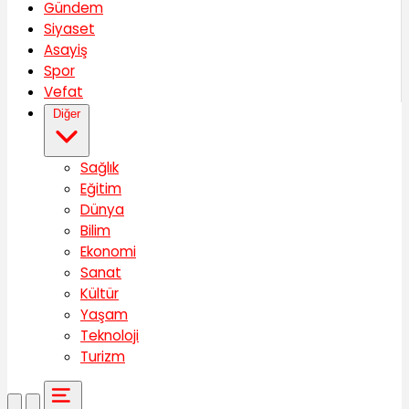
Gündem
Siyaset
Asayiş
Spor
Vefat
Diğer
Sağlık
Eğitim
Dünya
Bilim
Ekonomi
Sanat
Kültür
Yaşam
Teknoloji
Turizm